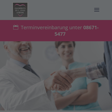
Terminvereinbarung unter
08671-
5477