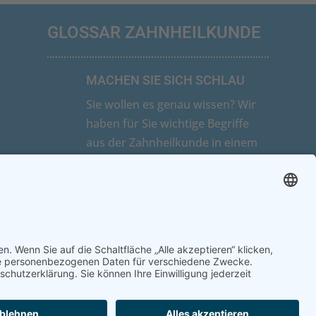
GLOSSAR ZAHNHEILKUNDE
MACHEN SIE SICH SCHLAU
Sie wollen es genau wissen? Wir
haben für Sie wichtige Begriffe
aus der Zahnheilkunde in einem
Glossar zusammengefasst und
alphabetisch geordnet.
ZUM GLOSSAR