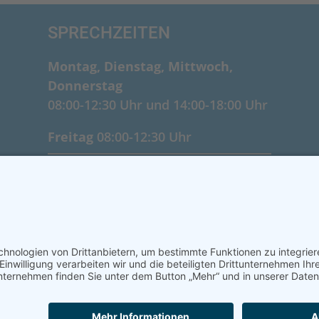
SPRECHZEITEN
Montag, Dienstag, Mittwoch,
Donnerstag
08:00-12:30 Uhr und 14:00-18:00 Uhr
Freitag
08:00-12:30 Uhr
Behandlungen aller Kassen
Behandlungen außerhalb unserer
Sprechzeiten (auch Samstag) sind
nach Vereinbarung möglich.
IMPRESSUM
DATENSCHUTZERKLÄRUNG
KONTAKT