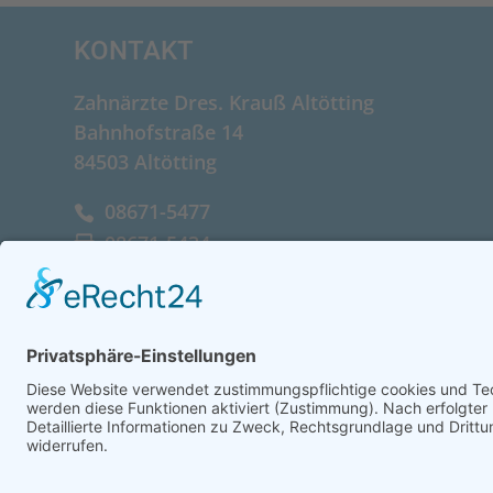
KONTAKT
Zahnärzte Dres. Krauß Altötting
Bahnhofstraße 14
84503 Altötting
08671-5477
08671-5434
info@zahnaerzte-krauss-
altoetting.de
Facebook