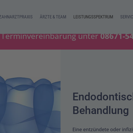
 ZAHNARZTPRAXIS
ÄRZTE & TEAM
LEISTUNGSSPEKTRUM
SERVI
Terminvereinbarung unter
08671-5
Endodontisc
Behandlung
Eine entzündete oder infiz